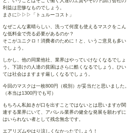
と、いうことはそこで働く人達の工賃やその下請け会社の
利益は悲惨なものでしょう。
まさに
▷▷▷「トュルーコスト」
なぜこんな素晴らしい、洗って何度も使えるマスクをこん
な低料金で売る必要があるのか？
そこがユニクロ！消費者のために！と、いうご意見も多い
でしょう。
しかし、他の同業他社、業界はやっていけなくなるでしょ
う。下請けの人達の貧困はさらに酷くなるでしょう。ひい
ては社会はますます厳しくなるでしょう。
今回のマスクは一枚800円（税別）が妥当だと思いました。
（本当は1300円でも可）
もちろん私如きが口を出すことではないとは思いますが関
連する業界にいて、アパレル業界の健全な発展を願わずに
はいられない者として残念無念です。
エアリズムやはり涼しくなかったでしょう！