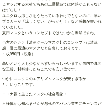
ヒヤッとする素材でもあの三層構造では体熱がこもらない
はずなし！
ユニクロも涼しさをうたっているわけでもないのに、早い
ブロガーが「涼しくない、がっかり！」など感想が書かれ
ていました。
夏用マスクというコンセプトではないから当然ですね。
当方の
▷▷▷【清涼クールマスク】
のコンセプトは清涼
感！夏に最適のマスクだと自負しております。
１枚950円（税別）
高いという人も少なからずいらっしゃいますが国内で真面
な工賃、材料使ったらこれでも安い位です。
いかにユニクロのエアリズムマスクが安すぎるか！
と、いうことです。
コロナ禍で生じたマスクの社会現象！
不謹慎かも知れませんが瀕死のアパレル業界にチャンスだ