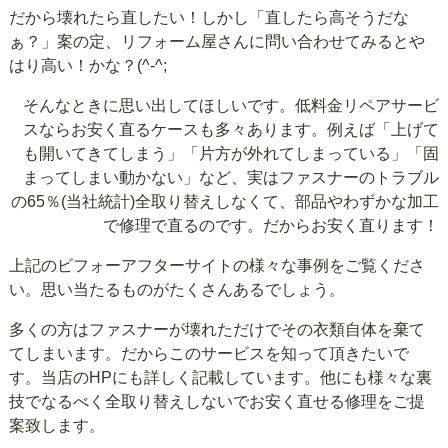
だから壊れたら直したい！しかし「直したら高そうだな
ぁ？」案の定、リフォーム屋さんに問い合わせてみるとや
はり高い！かな？(^-^;
そんなときに思い出してほしいです。低料金リペアサービ
スならお安く直るケースも多々あります。例えば「上げて
も開いてきてしまう」「片方が外れてしまっている」「固
まってしまい動かない」など、実はファスナーのトラブル
の65％(当社統計)全取り替えしなくて、部品やわずかな加工
で修理で直るのです。だからお安く直ります！
上記のビフォーアフターサイトの様々な事例をご覧くださ
い。思い当たるものがたくさんあるでしょう。
多くの方はファスナーが壊れただけでその衣類自体を棄て
てしまいます。だからこのサービスを知って頂きたいで
す。当店のHPにも詳しく記載しています。他にも様々な裏
技でなるべく全取り替えしないでお安く直せる修理をご提
案致します。