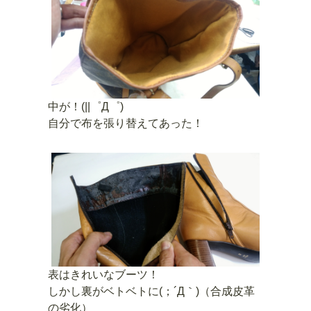
中が！(||゜Д゜)
自分で布を張り替えてあった！
表はきれいなブーツ！
しかし裏がベトベトに(；´Д｀)（合成皮革
の劣化）