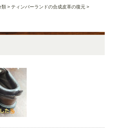
分類
>
ティンバーランドの合成皮革の復元
>