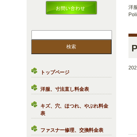
洋
Pol
検
索:
P
20
トップページ
洋服、寸法直し料金表
キズ、穴、ほつれ、やぶれ料金
表
ファスナー修理、交換料金表