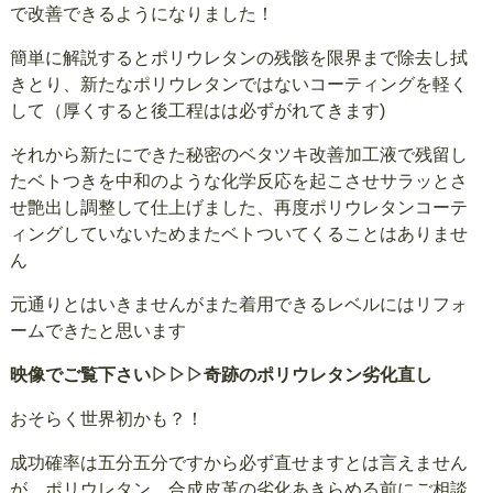
で改善できるようになりました！
簡単に解説するとポリウレタンの残骸を限界まで除去し拭
きとり、新たなポリウレタンではないコーティングを軽く
して（厚くすると後工程はは必ずがれてきます)
それから新たにできた秘密のベタツキ改善加工液で残留し
たベトつきを中和のような化学反応を起こさせサラッとさ
せ艶出し調整して仕上げました、再度ポリウレタンコーテ
ィングしていないためまたベトついてくることはありませ
ん
元通りとはいきませんがまた着用できるレベルにはリフォ
ームできたと思います
映像でご覧下さい▷▷▷奇跡のポリウレタン劣化直し
おそらく世界初かも？！
成功確率は五分五分ですから必ず直せますとは言えません
が、ポリウレタン、合成皮革の劣化あきらめる前にご相談