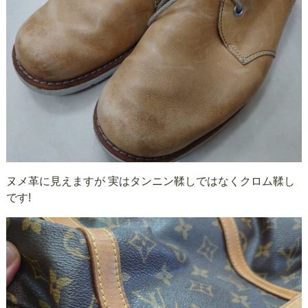
ヌメ革に見えますが 実はタンニン鞣しではなくクロム鞣し
です!