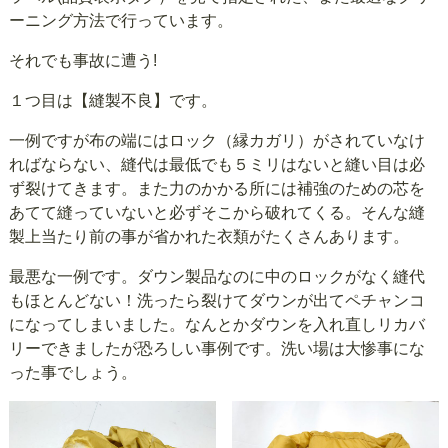
ーニング方法で行っています。
それでも事故に遭う!
１つ目は【縫製不良】です。
一例ですが布の端にはロック（縁カガリ）がされていなけ
ればならない、縫代は最低でも５ミリはないと縫い目は必
ず裂けてきます。また力のかかる所には補強のための芯を
あてて縫っていないと必ずそこから破れてくる。そんな縫
製上当たり前の事が省かれた衣類がたくさんあります。
最悪な一例です。ダウン製品なのに中のロックがなく縫代
もほとんどない！洗ったら裂けてダウンが出てペチャンコ
になってしまいました。なんとかダウンを入れ直しリカバ
リーできましたが恐ろしい事例です。洗い場は大惨事にな
った事でしょう。