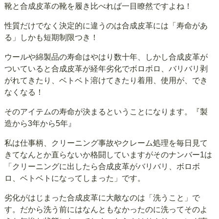
靴と合成皮革の靴を履き比べれば一目瞭然ですよね！
性質だけでなく決定的に違うのは合成皮革には「寿命があ
る」しかも短期制限つき！
ウールや綿製品の寿命はやはり数十年、しかし合成皮革が
ついていると合成皮革が経年劣化でボロボロ、バリバリ剥
がれてきたり、ベトベト溶けてきたり着用、使用が、でき
なくなる！
そのアイテムの寿命が決まるということになります。『製
造から3年から5年』
私は仕事柄、クリーニング事故やクレーム処理を毎日見て
きてなんとか直らないか格闘していますがそのナンバー1は
「クリーニングに出したら合成皮革がバリバリ、ボロボ
ロ、ベトベトになってしまった」です。
劣化がはじまった合成皮革に大敵なのは「洗うこと」で
す。だから洗う前にはなんともなかったのに洗ってそのよ