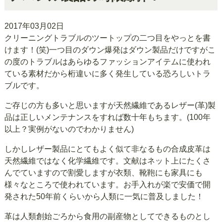
2017年03月02日
クリーニングトラブルのツートップの二つ目をやっとを書
けます！(笑)一つ目のダウン爆発はダウン製品だけですがこ
の度のトラブルはあらゆるファッションアイテムに使われ
ている素材だから桁違いに多く発生している恐ろしいトラ
ブルです。
ご存じの方も多いと思いますが天然繊維であるレザー(革)製
品は正しいメンテナンスをすれば数十年もちます。(100年
以上？実例がないのでわかりません)
しかしレザー製品にとてもよく似て非なるもの合成皮革は
天然繊維ではなく化学繊維です。文献はネット上にたくさ
んでていますので割愛しますが衣類、靴鞄にも家具にも
様々なところで使われています。お手入れが楽で安価で開
発された50年前くらいから人類に一気に普及しました！
革は人類創始ごろから食用の副産物としてできるものとし