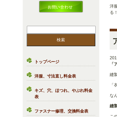
洋
る
検
索:
20
トップページ
「
縫
洋服、寸法直し料金表
「
キズ、穴、ほつれ、やぶれ料金
な
表
縫
ファスナー修理、交換料金表
こ