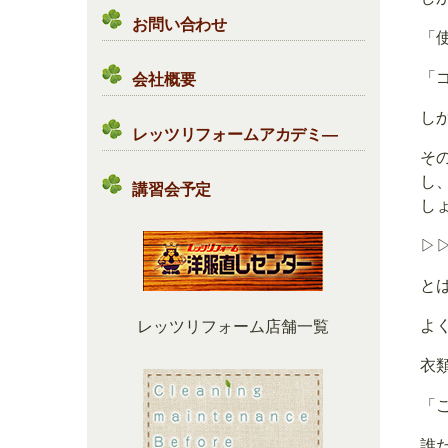
お問い合わせ
「
「
会社概要
し
レッツリフォームアカデミ―
そ
し
講習会予定
し
▷
と
よ
レッツリフォーム店舗一覧
衣
「
誰