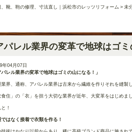
服、靴、鞄の修理、寸法直し｜浜松市のレッツリフォーム
>
未
！
アパレル業界の変革で地球はゴミ
19年04月07日
アパレル業界の変革で地球はゴミの山になる！」
製業界、通称、アパレル業界は古来から繊維を作りそれを縫製
衣食住」の「衣」を担う大切な業界が近年、大変革をはじめま
んと！
製ではなく接着で衣類を作る！
の技術はかなり以前からあり、稀に高級ブランド商品に施され