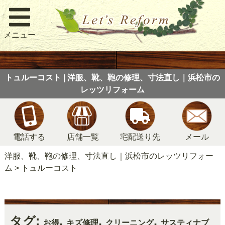
メニュー
トュルーコスト | 洋服、靴、鞄の修理、寸法直し｜浜松市の
レッツリフォーム
電話する
店舗一覧
宅配送り先
メール
洋服、靴、鞄の修理、寸法直し｜浜松市のレッツリフォー
ム
>
トュルーコスト
タグ:
,
,
,
お得
キズ修理
クリーニング
サスティナブ