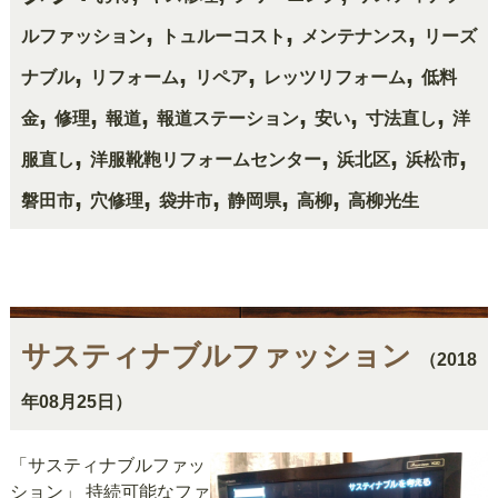
,
,
,
ルファッション
トュルーコスト
メンテナンス
リーズ
,
,
,
,
ナブル
リフォーム
リペア
レッツリフォーム
低料
,
,
,
,
,
,
金
修理
報道
報道ステーション
安い
寸法直し
洋
,
,
,
,
服直し
洋服靴鞄リフォームセンター
浜北区
浜松市
,
,
,
,
,
磐田市
穴修理
袋井市
静岡県
高柳
高柳光生
サスティナブルファッション
（2018
年08月25日）
「サスティナブルファッ
ション」 持続可能なファ