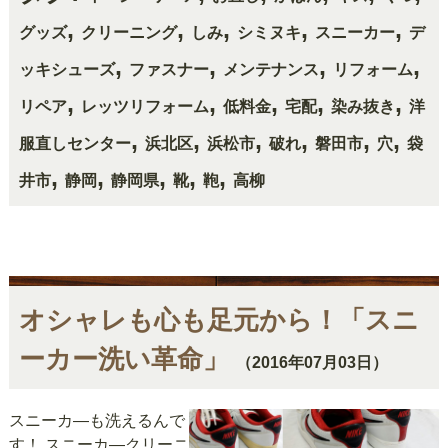
,
,
,
,
,
グッズ
クリーニング
しみ
シミヌキ
スニーカー
デ
,
,
,
,
ッキシューズ
ファスナー
メンテナンス
リフォーム
,
,
,
,
,
リペア
レッツリフォーム
低料金
宅配
染み抜き
洋
,
,
,
,
,
,
服直しセンター
浜北区
浜松市
破れ
磐田市
穴
袋
,
,
,
,
,
井市
静岡
静岡県
靴
鞄
高柳
オシャレも心も足元から！「スニ
ーカー洗い革命」
（2016年07月03日）
スニーカ―も洗えるんで
す！ スニーカ―クリーニ