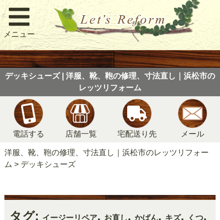
メニュー
デッキシューズ | 洋服、靴、鞄の修理、寸法直し｜浜松市の
レッツリフォーム
電話する
店舗一覧
宅配送り先
メール
洋服、靴、鞄の修理、寸法直し｜浜松市のレッツリフォー
ム
>
デッキシューズ
タグ:
,
,
,
,
,
イージーリペア
お直し
かばん
キズ
くつ