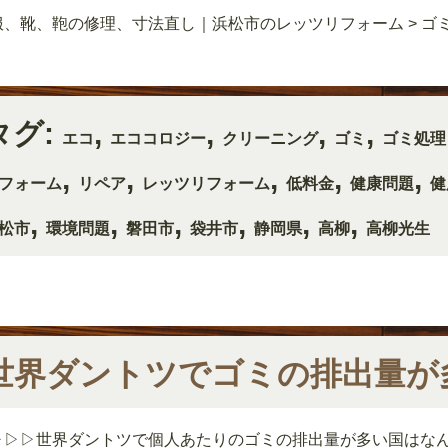
服、靴、鞄の修理、寸法直し｜浜松市のレッツリフォーム
>
ゴ
タグ:
,
,
,
,
エコ
エココロジー
クリーニング
ゴミ
ゴミ処理
,
,
,
,
,
フォーム
リペア
レッツリフォーム
低料金
健康問題
健
,
,
,
,
,
,
松市
環境問題
磐田市
袋井市
静岡県
高柳
高柳光生
世界ダントツでゴミの排出量が
▷▷▷世界ダントツで個人あたりのゴミの排出量が多い国はな