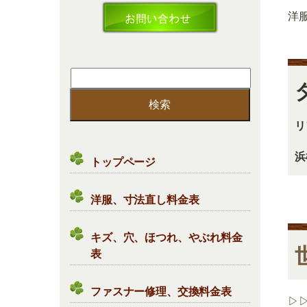
洋
検
索:
リ
浜
トップページ
洋服、寸法直し料金表
キズ、穴、ほつれ、やぶれ料金
表
ファスナー修理、交換料金表
▷