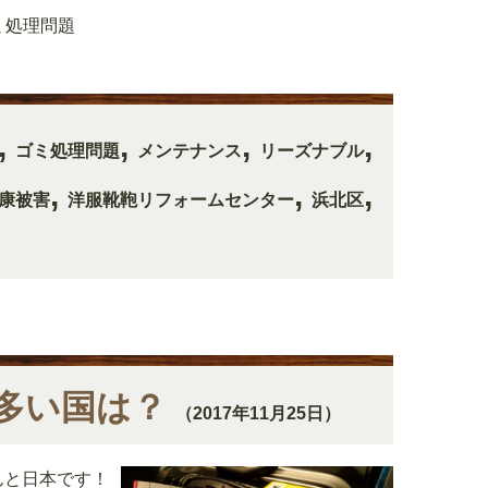
ミ処理問題
,
,
,
,
ゴミ処理問題
メンテナンス
リーズナブル
,
,
,
康被害
洋服靴鞄リフォームセンター
浜北区
多い国は？
（2017年11月25日）
んと日本です！