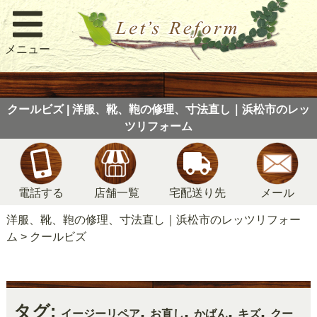
メニュー
クールビズ | 洋服、靴、鞄の修理、寸法直し｜浜松市のレッ
ツリフォーム
電話する
店舗一覧
宅配送り先
メール
洋服、靴、鞄の修理、寸法直し｜浜松市のレッツリフォー
ム
>
クールビズ
タグ:
,
,
,
,
イージーリペア
お直し
かばん
キズ
クー