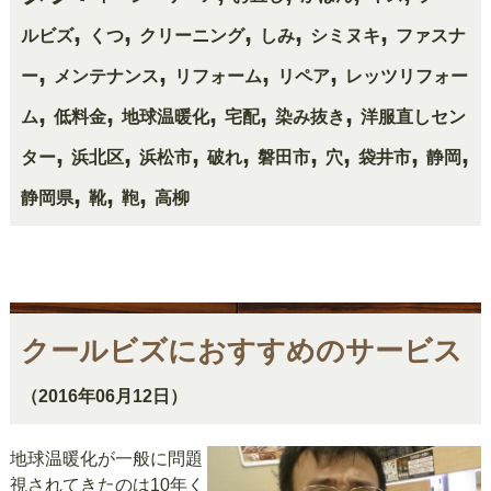
,
,
,
,
,
ルビズ
くつ
クリーニング
しみ
シミヌキ
ファスナ
,
,
,
,
ー
メンテナンス
リフォーム
リペア
レッツリフォー
,
,
,
,
,
ム
低料金
地球温暖化
宅配
染み抜き
洋服直しセン
,
,
,
,
,
,
,
,
ター
浜北区
浜松市
破れ
磐田市
穴
袋井市
静岡
,
,
,
静岡県
靴
鞄
高柳
クールビズにおすすめのサービス
（2016年06月12日）
地球温暖化が一般に問題
視されてきたのは10年く