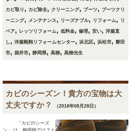
,
,
,
,
カビ取り
カビ除去
クリーニング
ブーツ
ブーツクリ
,
,
,
,
ーニング
メンテナンス
リーズナブル
リフォーム
リ
,
,
,
,
,
ペア
レッツリフォーム
低料金
修理
安い
洋服直
,
,
,
,
し
洋服靴鞄リフォームセンター
浜北区
浜松市
磐田
,
,
,
,
市
袋井市
静岡県
高柳
高柳光生
カビのシーズン！貴方の宝物は大
丈夫ですか？
（2018年08月28日）
「カビのシーズ
ン」 は、梅雨時では？と