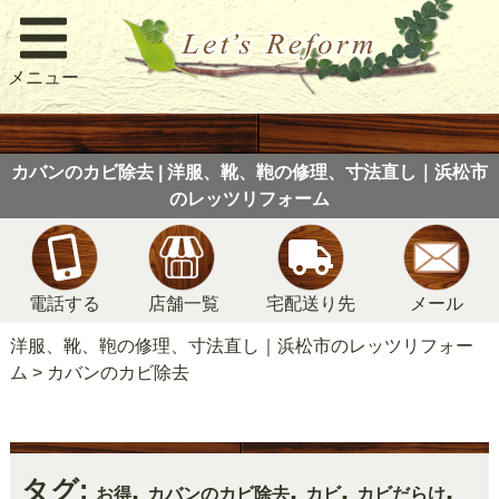
メニュー
カバンのカビ除去 | 洋服、靴、鞄の修理、寸法直し｜浜松市
のレッツリフォーム
電話する
店舗一覧
宅配送り先
メール
洋服、靴、鞄の修理、寸法直し｜浜松市のレッツリフォー
ム
>
カバンのカビ除去
タグ:
,
,
,
,
お得
カバンのカビ除去
カビ
カビだらけ