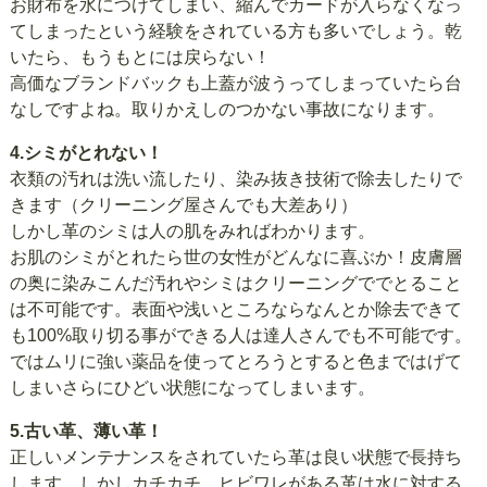
お財布を水につけてしまい、縮んでカードが入らなくなっ
てしまったという経験をされている方も多いでしょう。乾
いたら、もうもとには戻らない！
高価なブランドバックも上蓋が波うってしまっていたら台
なしですよね。取りかえしのつかない事故になります。
4.シミがとれない！
衣類の汚れは洗い流したり、染み抜き技術で除去したりで
きます（クリーニング屋さんでも大差あり）
しかし革のシミは人の肌をみればわかります。
お肌のシミがとれたら世の女性がどんなに喜ぶか！皮膚層
の奥に染みこんだ汚れやシミはクリーニングででとること
は不可能です。表面や浅いところならなんとか除去できて
も100%取り切る事ができる人は達人さんでも不可能です。
ではムリに強い薬品を使ってとろうとすると色まではげて
しまいさらにひどい状態になってしまいます。
5.古い革、薄い革！
正しいメンテナンスをされていたら革は良い状態で長持ち
します。しかしカチカチ、ヒビワレがある革は水に対する