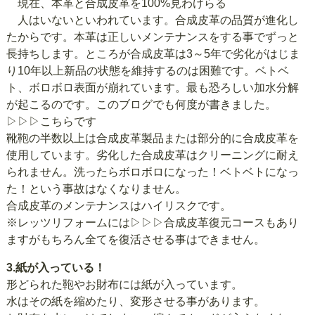
現在、本革と合成皮革を100%見わけらる
人はいないといわれています。合成皮革の品質が進化し
たからです。本革は正しいメンテナンスをする事でずっと
長持ちします。ところが合成皮革は3～5年で劣化がはじま
り10年以上新品の状態を維持するのは困難です。ベトベ
ト、ボロボロ表面が崩れています。最も恐ろしい加水分解
が起こるのです。このブログでも何度が書きました。
▷▷▷こちらです
靴鞄の半数以上は合成皮革製品または部分的に合成皮革を
使用しています。劣化した合成皮革はクリーニングに耐え
られません。洗ったらボロボロになった！ベトベトになっ
た！という事故はなくなりません。
合成皮革のメンテナンスはハイリスクです。
※レッツリフォームには
▷▷▷合成皮革復元コース
もあり
ますがもちろん全てを復活させる事はできません。
3.紙が入っている！
形どられた鞄やお財布には紙が入っています。
水はその紙を縮めたり、変形させる事があります。