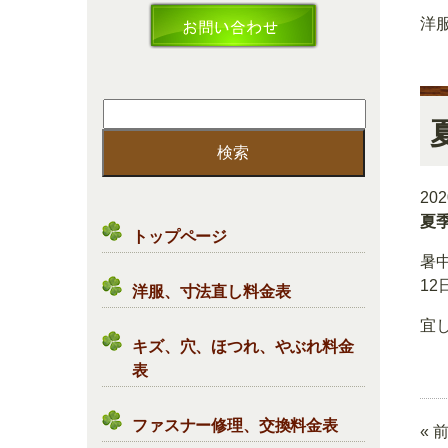
洋
検
索:
20
夏
トップページ
暑
12
洋服、寸法直し料金表
宜
キズ、穴、ほつれ、やぶれ料金
表
ファスナー修理、交換料金表
« 