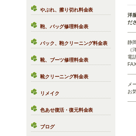
やぶれ、擦り切れ料金表
洋
だ
鞄、バッグ修理料金表
静
バック、鞄クリーニング料金表
（
電話
靴、ブーツ修理料金表
FAX
靴クリーニング料金表
メ
お
リメイク
色あせ復活・復元料金表
ブログ