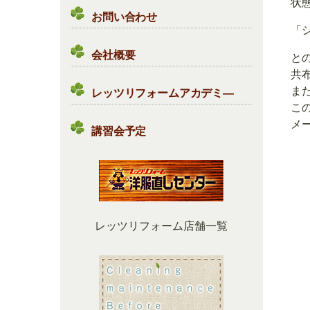
状
お問い合わせ
「
会社概要
との
共
ま
レッツリフォームアカデミ―
こ
メ
講習会予定
レッツリフォーム店舗一覧