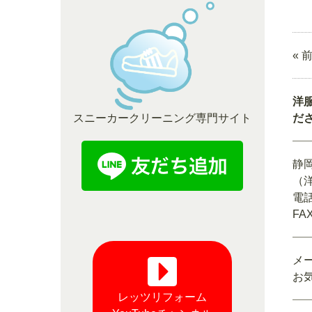
« 
洋
スニーカークリーニング専門サイト
だ
静
（
電話
FAX
メ
お
レッツリフォーム