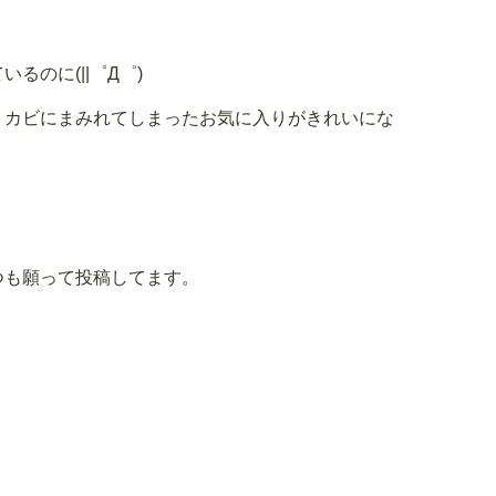
のに(||゜Д゜)
、カビにまみれてしまったお気に入りがきれいにな
つも願って投稿してます。