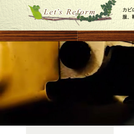
カビ
服、