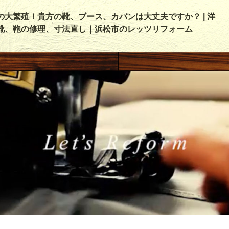
の大繁殖！貴方の靴、ブース、カバンは大丈夫ですか？ | 洋
靴、鞄の修理、寸法直し｜浜松市のレッツリフォーム