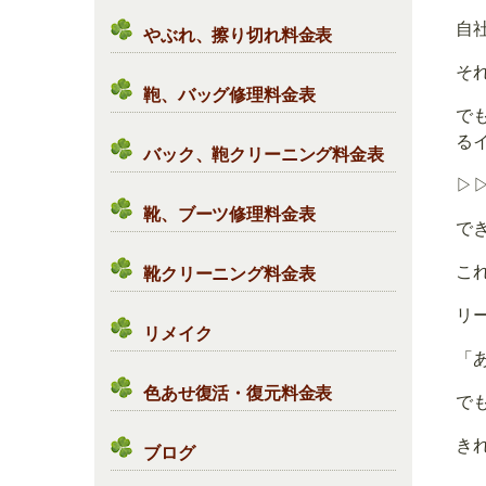
自
やぶれ、擦り切れ料金表
そ
鞄、バッグ修理料金表
で
る
バック、鞄クリーニング料金表
▷
靴、ブーツ修理料金表
で
こ
靴クリーニング料金表
リ
リメイク
「あ
色あせ復活・復元料金表
で
き
ブログ