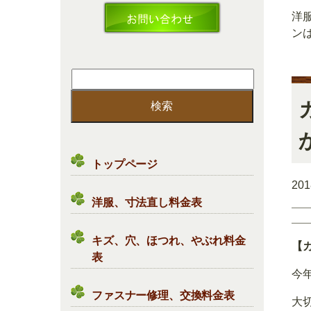
洋
ン
検
索:
トップページ
20
洋服、寸法直し料金表
キズ、穴、ほつれ、やぶれ料金
【
表
今
ファスナー修理、交換料金表
大