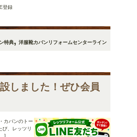
NE登録
,
ン特典
洋服靴カバンリフォームセンターライン
開設しました！ぜひ会員
靴・カバンのトー
たび、レッツリ
…]