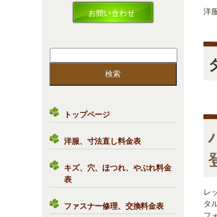
洋
検
索:
トップページ
洋服、寸法直し料金表
キズ、穴、ほつれ、やぶれ料金
表
レ
タ
ファスナー修理、交換料金表
フォ