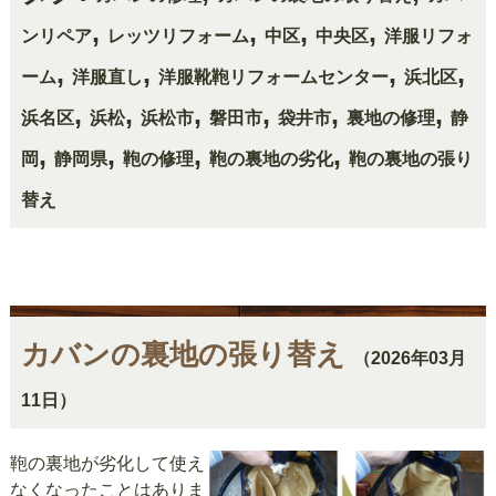
,
,
,
,
ンリペア
レッツリフォーム
中区
中央区
洋服リフォ
,
,
,
,
ーム
洋服直し
洋服靴鞄リフォームセンター
浜北区
,
,
,
,
,
,
浜名区
浜松
浜松市
磐田市
袋井市
裏地の修理
静
,
,
,
,
岡
静岡県
鞄の修理
鞄の裏地の劣化
鞄の裏地の張り
替え
カバンの裏地の張り替え
（2026年03月
11日）
鞄の裏地が劣化して使え
なくなったことはありま