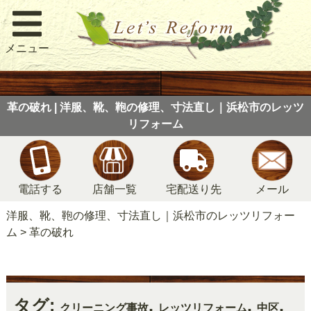
メニュー
革の破れ | 洋服、靴、鞄の修理、寸法直し｜浜松市のレッツ
リフォーム
電話する
店舗一覧
宅配送り先
メール
洋服、靴、鞄の修理、寸法直し｜浜松市のレッツリフォー
ム
>
革の破れ
タグ:
,
,
,
クリーニング事故
レッツリフォーム
中区