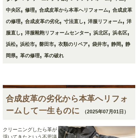
,
,
,
中央区
修理
合成皮革から本革へリフォーム
合成皮革
,
,
,
,
の修理
合成皮革の劣化
寸法直し
洋服リフォーム
洋
,
,
,
,
服直し
洋服靴鞄リフォームセンター
浜北区
浜名区
,
,
,
,
,
,
浜松
浜松市
磐田市
衣類のリペア
袋井市
静岡
静
,
,
岡県
革の修理
革の破れ
合成皮革の劣化から本革へリフォ
ームして一生ものに
（2025年07月01日）
クリーニングしたら革が
浮いてきたという不思議