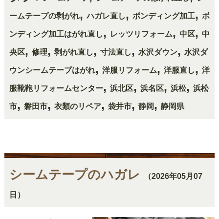
,
,
,
ームテープの剥がれ
ハガレ直し
ボンディング加工
ボ
,
,
,
ンディング加工はがれ直し
レッツリフォーム
中区
中
,
,
,
,
,
央区
修理
剥がれ直し
寸法直し
水沢ダウン
水沢ダ
,
,
,
ウンシームテープはがれ
洋服リフォーム
洋服直し
洋
,
,
,
,
服靴鞄リフォームセンター
浜北区
浜名区
浜松
浜松
,
,
,
,
,
市
磐田市
衣類のリペア
袋井市
静岡
静岡県
シームテープのハガレ
（2026年05月07
日）