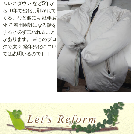
ムレスダウン など5年か
ら10年で劣化し剥がれて
くる、など他にも 経年劣
化で 着用困難になる話を
すると必ず言われること
があります。 ※このブロ
グで度々 経年劣化につい
ては説明いるので […]