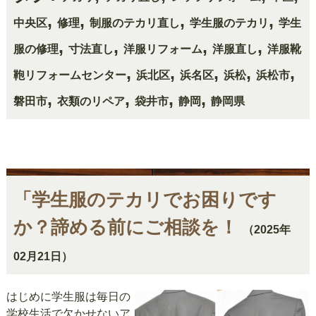
,
,
,
,
中央区
修理
制服のテカリ直し
学生服のテカリ
学生
,
,
,
,
服の修理
寸法直し
洋服リフォーム
洋服直し
洋服靴
,
,
,
,
,
鞄リフォームセンター
浜北区
浜名区
浜松
浜松市
,
,
,
,
磐田市
衣類のリペア
袋井市
静岡
静岡県
「学生服のテカリでお困りです
か？諦める前にご相談を！
（2025年
02月21日）
はじめに学生服は毎日の
学校生活で欠かせないア