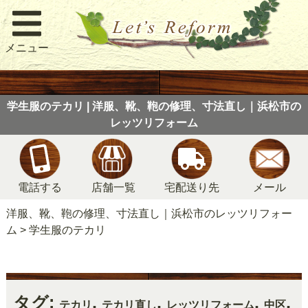
メニュー
学生服のテカリ | 洋服、靴、鞄の修理、寸法直し｜浜松市の
レッツリフォーム
電話する
店舗一覧
宅配送り先
メール
洋服、靴、鞄の修理、寸法直し｜浜松市のレッツリフォー
ム
>
学生服のテカリ
タグ:
,
,
,
,
テカリ
テカリ直し
レッツリフォーム
中区