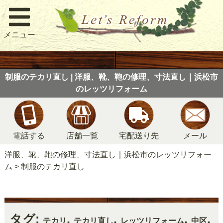
メニュー
制服のテカリ直し | 洋服、靴、鞄の修理、寸法直し｜浜松市
のレッツリフォーム
電話する
店舗一覧
宅配送り先
メール
洋服、靴、鞄の修理、寸法直し｜浜松市のレッツリフォー
ム
>
制服のテカリ直し
タグ:
,
,
,
,
テカリ
テカリ直し
レッツリフォーム
中区