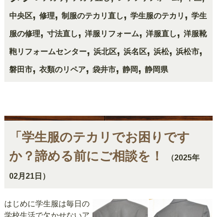
,
,
,
,
中央区
修理
制服のテカリ直し
学生服のテカリ
学生
,
,
,
,
服の修理
寸法直し
洋服リフォーム
洋服直し
洋服靴
,
,
,
,
,
鞄リフォームセンター
浜北区
浜名区
浜松
浜松市
,
,
,
,
磐田市
衣類のリペア
袋井市
静岡
静岡県
「学生服のテカリでお困りです
か？諦める前にご相談を！
（2025年
02月21日）
はじめに学生服は毎日の
学校生活で欠かせないア