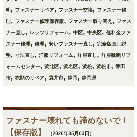
,
,
,
明
ファスナーリペア
ファスナー交換
ファスナー修
,
,
,
理
ファスナー修理保存版
ファスナー取り替え
ファス
,
,
,
,
ナー直し
レッツリフォーム
中区
中央区
低料金ファ
,
,
,
スナー修理
修理
安いファスナー直し
完全版直し説
,
,
,
,
明
寸法直し
洋服リフォーム
洋服直し
洋服靴鞄リフ
,
,
,
,
,
ォームセンター
浜北区
浜名区
浜松
浜松市
磐田
,
,
,
,
市
衣類のリペア
袋井市
静岡
静岡県
ファスナー壊れても諦めないで！
【保存版】
（2026年05月03日）