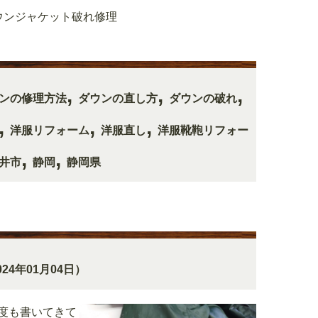
ウンジャケット破れ修理
,
,
,
ンの修理方法
ダウンの直し方
ダウンの破れ
,
,
,
洋服リフォーム
洋服直し
洋服靴鞄リフォー
,
,
井市
静岡
静岡県
024年01月04日）
度も書いてきて