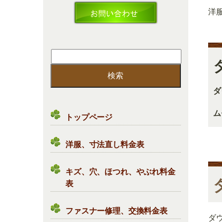
洋
検
索:
ダ
ム
トップページ
洋服、寸法直し料金表
キズ、穴、ほつれ、やぶれ料金
表
ファスナー修理、交換料金表
ダ