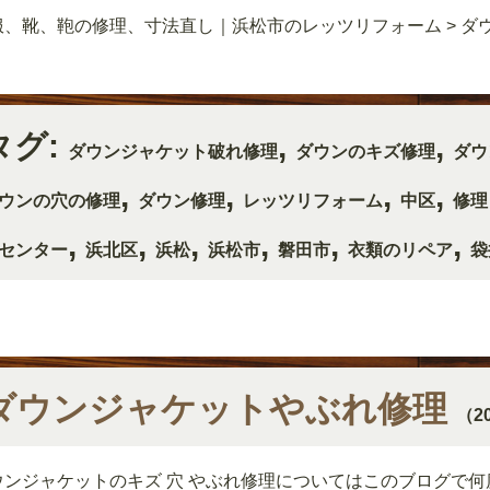
服、靴、鞄の修理、寸法直し｜浜松市のレッツリフォーム
>
ダ
タグ:
,
,
ダウンジャケット破れ修理
ダウンのキズ修理
ダウ
,
,
,
,
ウンの穴の修理
ダウン修理
レッツリフォーム
中区
修理
,
,
,
,
,
,
センター
浜北区
浜松
浜松市
磐田市
衣類のリペア
袋
ダウンジャケットやぶれ修理
（2
ウンジャケットのキズ 穴 やぶれ修理についてはこのブログで何