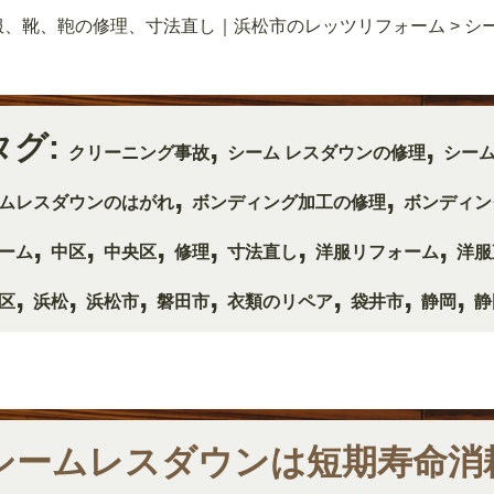
服、靴、鞄の修理、寸法直し｜浜松市のレッツリフォーム
>
シ
タグ:
,
,
クリーニング事故
シーム レスダウンの修理
シー
,
,
ムレスダウンのはがれ
ボンディング加工の修理
ボンディン
,
,
,
,
,
,
ーム
中区
中央区
修理
寸法直し
洋服リフォーム
洋服
,
,
,
,
,
,
,
区
浜松
浜松市
磐田市
衣類のリペア
袋井市
静岡
静
シームレスダウンは短期寿命消耗