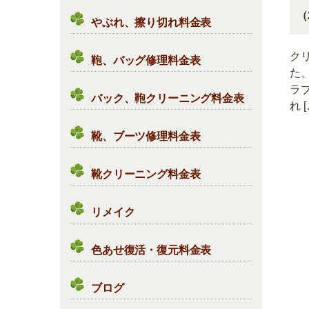
（
やぶれ、擦り切れ料金表
ク
鞄、バッグ修理料金表
た
ラ
バック、鞄クリーニング料金表
れ [
靴、ブーツ修理料金表
靴クリーニング料金表
リメイク
色あせ復活・復元料金表
ブログ