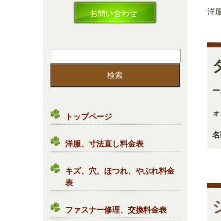
洋
検
索:
ー
ォ
トップページ
名
洋服、寸法直し料金表
キズ、穴、ほつれ、やぶれ料金
表
ファスナー修理、交換料金表