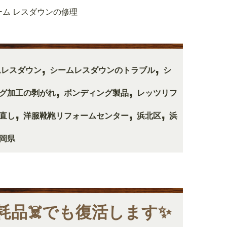
ーム レスダウンの修理
,
,
ムレスダウン
シームレスダウンのトラブル
シ
,
,
グ加工の剥がれ
ボンディング製品
レッツリフ
,
,
,
直し
洋服靴鞄リフォームセンター
浜北区
浜
岡県
品☠️でも復活します✨