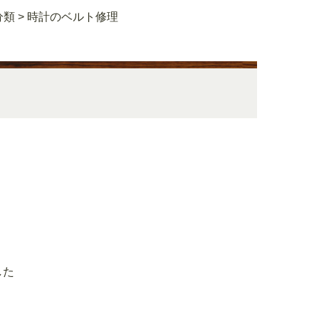
分類
>
時計のベルト修理
した