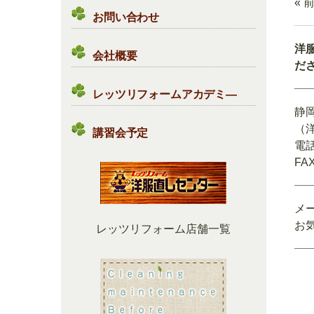
« 
お問い合わせ
洋
会社概要
だ
レッツリフォームアカデミ―
静
（
講習会予定
電話
FAX
メ
お
レッツリフォーム店舗一覧