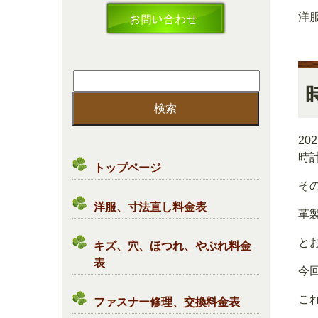
洋
検
索:
20
時
トップページ
そ
洋服、寸法直し料金表
革
と
キズ、穴、ほつれ、やぶれ料金
表
今
こ
ファスナー修理、交換料金表