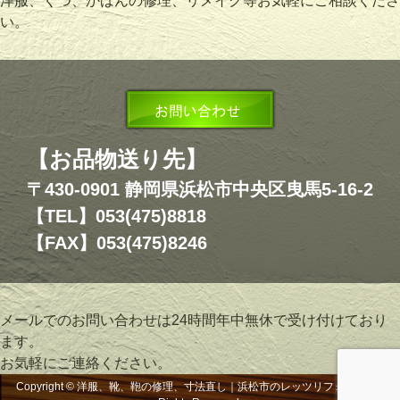
洋服、くつ、かばんの修理、リメイク等お気軽にご相談くださ
い。
【お品物送り先】
〒430-0901 静岡県浜松市中央区曳馬5-16-2
【TEL】053(475)8818
【FAX】053(475)8246
メールでのお問い合わせは24時間年中無休で受け付けており
ます。
お気軽にご連絡ください。
Copyright © 洋服、靴、鞄の修理、寸法直し｜浜松市のレッツリフォーム, All