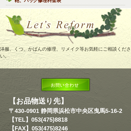
鞄、バッグ修理料金表
バック、鞄クリーニング料金表
靴、ブーツ修理料金表
靴クリーニング料金表
洋服、くつ、かばんの修理、リメイク等お気軽にご相談くださ
い。
リメイク
色あせ復活・復元料金表
ブログ
【お品物送り先】
〒430-0901 静岡県浜松市中央区曳馬5-16-2
お問い合わせ
【TEL】053(475)8818
【FAX】053(475)8246
会社概要