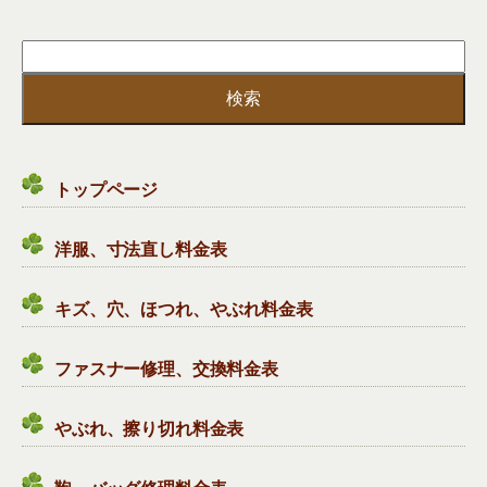
« 前の記事へ
検
索:
洋服の寸法直し、靴、鞄のお直し、クリーニング、ファス
ナー修理は浜松市のレッツリフォームへお気軽にご相談く
ださい
トップページ
静岡県浜松市中区曳馬５－１６－２
洋服、寸法直し料金表
（洋服靴鞄リフォームセンター）
電話：053(475)8818
キズ、穴、ほつれ、やぶれ料金表
FAX：053(475)8246
ファスナー修理、交換料金表
メールでのお問い合わせは24時間年中無休で受け付けてお
ります。
やぶれ、擦り切れ料金表
お気軽にご連絡ください。