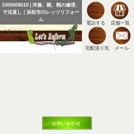
1000008010 | 洋服、靴、鞄の修理、
寸法直し｜浜松市のレッツリフォー
ム
電話する
店舗一覧
メニュー
宅配送り先
メール
洋服、靴、鞄の修理、寸法直し｜浜松市のレッツリフォー
ム
>
未分類
>
合成皮革、ポリウレタン樹脂の劣化はどこま
でできるのか？解答します。
>
1000008010
1000008010
2025年10月20日