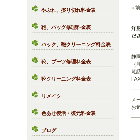
« 
やぶれ、擦り切れ料金表
鞄、バッグ修理料金表
洋
だ
バック、鞄クリーニング料金表
静
靴、ブーツ修理料金表
（
電話
靴クリーニング料金表
FAX
リメイク
メ
お
色あせ復活・復元料金表
ブログ