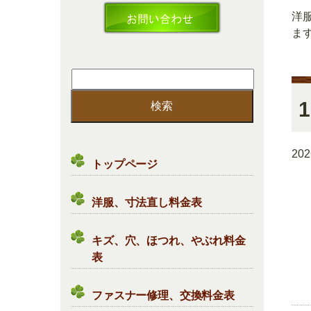
洋
ま
検
索:
1
20
トップページ
洋服、寸法直し料金表
キズ、穴、ほつれ、やぶれ料金
表
ファスナー修理、交換料金表