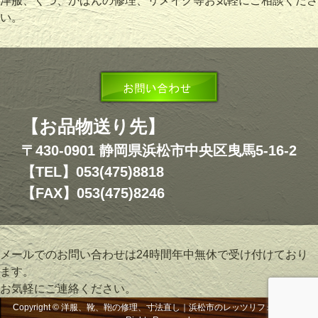
洋服、くつ、かばんの修理、リメイク等お気軽にご相談くださ
い。
【お品物送り先】
〒430-0901 静岡県浜松市中央区曳馬5-16-2
【TEL】053(475)8818
【FAX】053(475)8246
メールでのお問い合わせは24時間年中無休で受け付けており
ます。
お気軽にご連絡ください。
Copyright © 洋服、靴、鞄の修理、寸法直し｜浜松市のレッツリフォーム, All