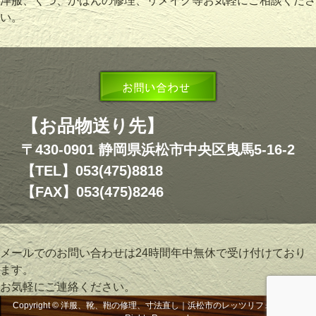
洋服、くつ、かばんの修理、リメイク等お気軽にご相談くださ
い。
【お品物送り先】
〒430-0901 静岡県浜松市中央区曳馬5-16-2
【TEL】053(475)8818
【FAX】053(475)8246
メールでのお問い合わせは24時間年中無休で受け付けており
ます。
お気軽にご連絡ください。
Copyright © 洋服、靴、鞄の修理、寸法直し｜浜松市のレッツリフォーム, All