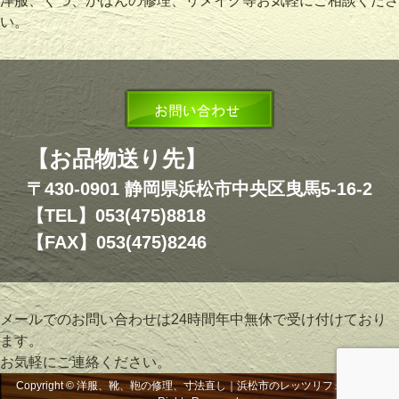
洋服、くつ、かばんの修理、リメイク等お気軽にご相談くださ
い。
【お品物送り先】
〒430-0901 静岡県浜松市中央区曳馬5-16-2
【TEL】053(475)8818
【FAX】053(475)8246
メールでのお問い合わせは24時間年中無休で受け付けており
ます。
お気軽にご連絡ください。
Copyright © 洋服、靴、鞄の修理、寸法直し｜浜松市のレッツリフォーム, All