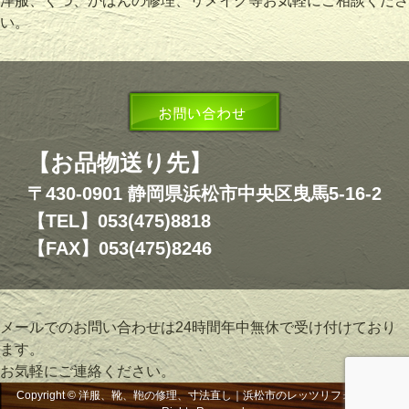
洋服、くつ、かばんの修理、リメイク等お気軽にご相談くださ
い。
【お品物送り先】
〒430-0901 静岡県浜松市中央区曳馬5-16-2
【TEL】053(475)8818
【FAX】053(475)8246
メールでのお問い合わせは24時間年中無休で受け付けており
ます。
お気軽にご連絡ください。
Copyright © 洋服、靴、鞄の修理、寸法直し｜浜松市のレッツリフォーム, All