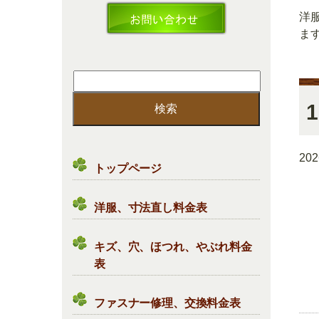
洋
ま
検
索:
1
20
トップページ
洋服、寸法直し料金表
キズ、穴、ほつれ、やぶれ料金
表
ファスナー修理、交換料金表