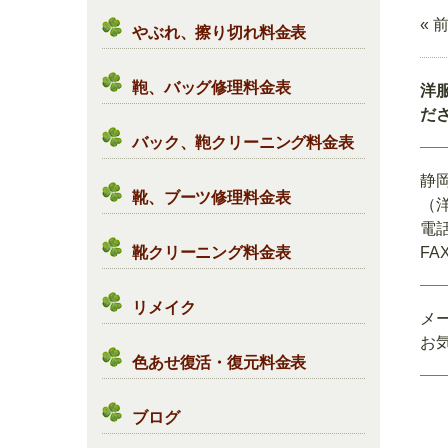
« 
やぶれ、擦り切れ料金表
鞄、バッグ修理料金表
洋
だ
バック、鞄クリーニング料金表
静
靴、ブーツ修理料金表
（
電話
靴クリーニング料金表
FAX
リメイク
メ
お
色あせ復活・復元料金表
ブログ