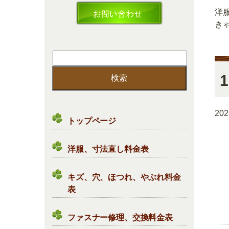
洋
き
検
索:
1
20
トップページ
洋服、寸法直し料金表
キズ、穴、ほつれ、やぶれ料金
表
ファスナー修理、交換料金表