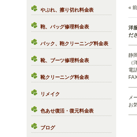
« 
やぶれ、擦り切れ料金表
鞄、バッグ修理料金表
洋
だ
バック、鞄クリーニング料金表
静
靴、ブーツ修理料金表
（
電話
靴クリーニング料金表
FAX
リメイク
メ
お
色あせ復活・復元料金表
ブログ