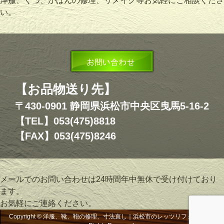
洋服、くつ、かばんの修理、リメイク等お気軽にご相談くださ
い。
【お品物送り先】
〒430-0901 静岡県浜松市中央区曳馬5-16-2
【TEL】053(475)8818
【FAX】053(475)8246
メールでのお問い合わせは24時間年中無休で受け付けており
ます。
お気軽にご連絡ください。
Copyright © 洋服、靴、鞄の修理、寸法直し｜浜松市のレッツリフォーム, All