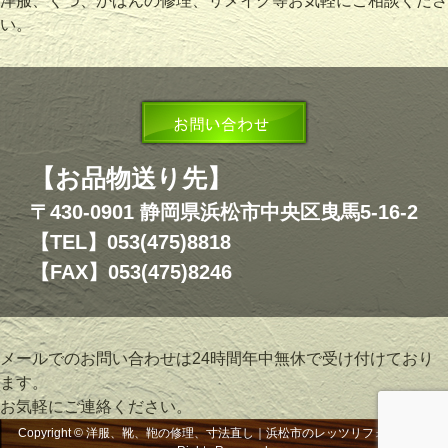
洋服、くつ、かばんの修理、リメイク等お気軽にご相談くださ
い。
【お品物送り先】
〒430-0901 静岡県浜松市中央区曳馬5-16-2
【TEL】053(475)8818
【FAX】053(475)8246
メールでのお問い合わせは24時間年中無休で受け付けており
ます。
お気軽にご連絡ください。
Copyright © 洋服、靴、鞄の修理、寸法直し｜浜松市のレッツリフォーム, All