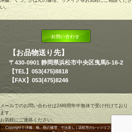
洋服、くつ、かばんの修理、リメイク等お気軽にご相談くださ
い。
【お品物送り先】
〒430-0901 静岡県浜松市中央区曳馬5-16-2
【TEL】053(475)8818
【FAX】053(475)8246
メールでのお問い合わせは24時間年中無休で受け付けており
ます。
お気軽にご連絡ください。
Copyright © 洋服、靴、鞄の修理、寸法直し｜浜松市のレッツリフォーム, All